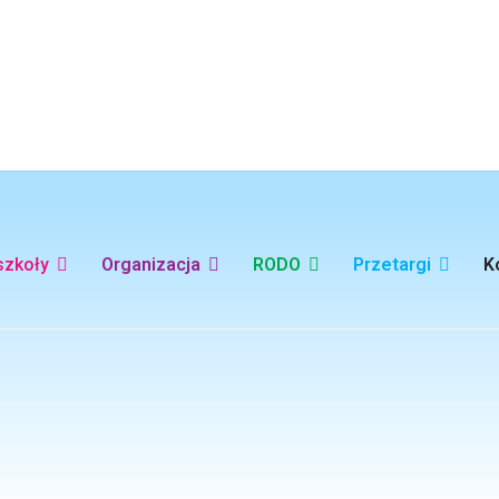
szkoły
Organizacja
RODO
Przetargi
K