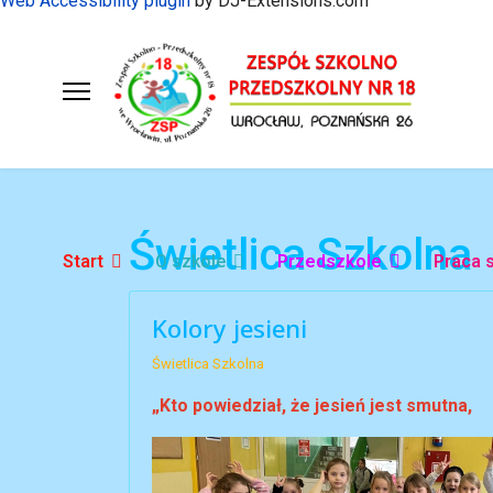
Web Accessibility plugin
by DJ-Extensions.com
Świetlica Szkolna
Start
O szkole
Przedszkole
Praca 
Kolory jesieni
Świetlica Szkolna
„Kto powiedział, że jesień jest smutna,