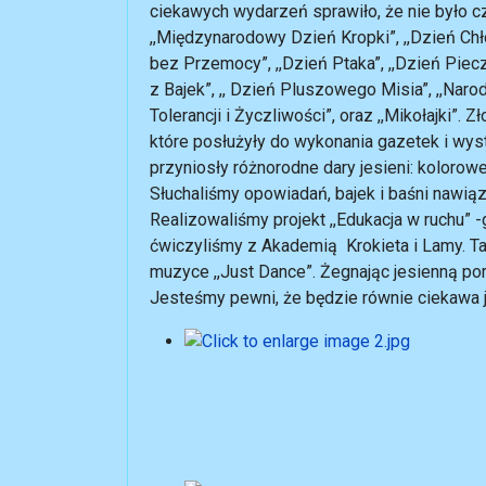
ciekawych wydarzeń sprawiło, że nie było cz
,,Międzynarodowy Dzień Kropki”, ,,Dzień Chł
bez Przemocy”, ,,Dzień Ptaka”, ,,Dzień Piec
z Bajek”, ,, Dzień Pluszowego Misia”, ,,Na
Tolerancji i Życzliwości”, oraz ,,Mikołajki”. 
które posłużyły do wykonania gazetek i wys
przyniosły różnorodne dary jesieni: kolorowe
Słuchaliśmy opowiadań, bajek i baśni nawiąz
Realizowaliśmy projekt ,,Edukacja w ruchu” 
ćwiczyliśmy z Akademią Krokieta i Lamy. Ta
muzyce ,,Just Dance”. Żegnając jesienną por
Jesteśmy pewni, że będzie równie ciekawa j