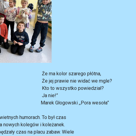
zarego płótna,
nie widać we mgle?
tko powiedział?
ie!”
ki ,,Pora wesoła”
świetnych humorach. To był czas
a nowych kolegów i koleżanek.
pędzały czas na placu zabaw. Wiele