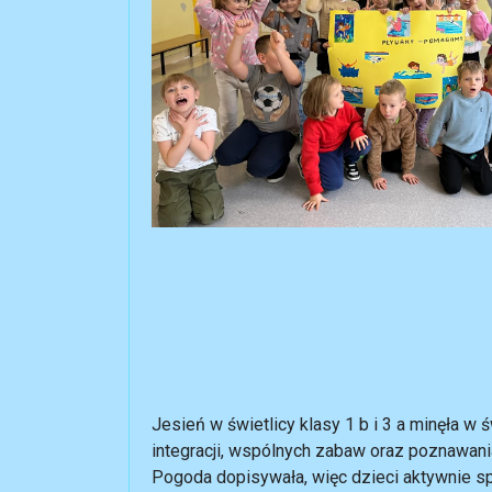
Że ma kolor s
Że jej prawie 
Kto to wszys
Ja n
Marek Głogows
Jesień w świetlicy klasy 1 b i 3 a minęła w 
integracji, wspólnych zabaw oraz poznawani
Pogoda dopisywała, więc dzieci aktywnie s