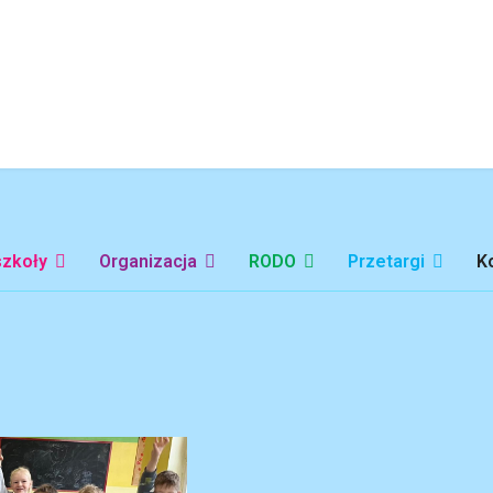
szkoły
Organizacja
RODO
Przetargi
K