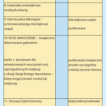
8. Dyskoteka andrzejkowa-
wróżby/konkursy.
9. Szkoła pełna Mikołajów –
mikołajkowe czapki
uczniowie ubierają mikołajkowe
punktowane.
czapki
10. BOŻE NARODZENIE – świąteczne
dekorowanie gabinetów
Kartki z życzeniami dla
punktowane świąteczne
emerytowanych nauczycieli oraz
choinki-szczególnie
zaprzyjaźnionych instytucji
ozdoby ręcznie robione.
z okazji Świąt Bożego Narodzenia –
klasy mogą losować osobę lub
instytucję
11. Zimowy Dzień Kolorowy
biały/srebrny/niebieski