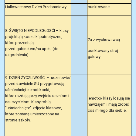
Halloweenowy Dzień Przebraniowy
punktowane
8. ŚWIĘTO NIEPODLEGŁOSĆI – klasy
projektują koszulki patriotyczne,
7a z wychowawcą
które prezentują
przed gabinetem/na apelu (do
punktowany strój
uzgodnienia)
galowy.
9. DZIEŃ ŻYCZLIWOŚCI – uczniowie/
przedstawiciele SU przygotowują
uśmiechnięte emotikonki,
które rozdają przy wejściu uczniom i
emotki/ klasy losują się
nauczycielom. Klasy robią
nawzajem i mają zrobić
"uśmiechnięte" zdjęcie klasowe,
coś miłego dla siebie.
które zostaną umieszczone na
stronie szkoły.