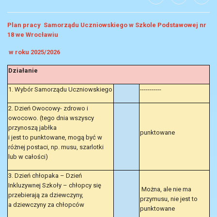
Plan pracy Samorządu Uczniowskiego w Szkole Podstawowej nr
18 we Wrocławiu
w roku 2025/2026
Działanie
1. Wybór Samorządu Uczniowskiego
-----------
2. Dzień Owocowy- zdrowo i
owocowo. (tego dnia wszyscy
przynoszą jabłka
punktowane
i jest to punktowane, mogą być w
różnej postaci, np. musu, szarlotki
lub w całości)
3. Dzień chłopaka – Dzień
Inkluzywnej Szkoły – chłopcy się
Można, ale nie ma
przebierają za dziewczyny,
przymusu, nie jest to
a dziewczyny za chłopców
punktowane