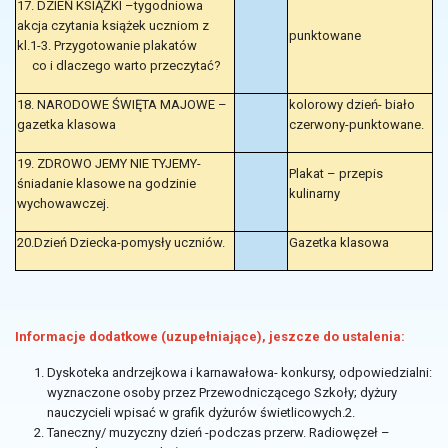
17. DZIEŃ KSIĄŻKI –tygodniowa
akcja czytania książek uczniom z
punktowane
kl.1-3. Przygotowanie plakatów
co i dlaczego warto przeczytać?
18. NARODOWE ŚWIĘTA MAJOWE –
kolorowy dzień- biało
gazetka klasowa
czerwony-punktowane.
19. ZDROWO JEMY NIE TYJEMY-
Plakat – przepis
śniadanie klasowe na godzinie
kulinarny
wychowawczej.
20.Dzień Dziecka-pomysły uczniów.
Gazetka klasowa
Informacje dodatkowe (uzupełniające), jeszcze do ustalenia:
Dyskoteka andrzejkowa i karnawałowa- konkursy, odpowiedzialni:
wyznaczone osoby przez Przewodniczącego Szkoły; dyżury
nauczycieli wpisać w grafik dyżurów świetlicowych.2.
Taneczny/ muzyczny dzień -podczas przerw. Radiowęzeł –