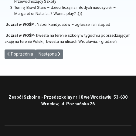
Przewodniczący Szkoły
Turniej Brawl Stars – dzieci liczą na młodych nauczycieli –
Margaret or Natalia...? Wanna play? :)))
Udział w WOŚP
. Nabór kandydatów – zgłoszenia listopad
Udział w WOŚP
- kwesta na terenie szkoły w tygodniu poprzedzającym
akcję na terenie Polski, kwesta na ulicach Wrocławia. - grudzień
Poprzednia strona: Obiekty Szkolne
Następna strona: Rada Rodziców
Poprzednia
Następna
Zespół Szkolno - Przedszkolny nr 18 we Wrocławiu, 53-630
Wrocław, ul. Poznańska 26