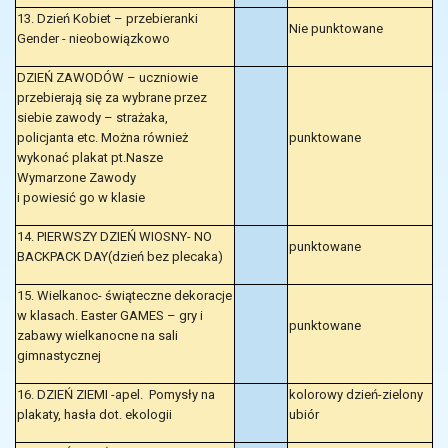
13. Dzień Kobiet – przebieranki
Nie punktowane
Gender - nieobowiązkowo
DZIEŃ ZAWODÓW – uczniowie
przebierają się za wybrane przez
siebie zawody – strażaka,
policjanta etc. Można również
punktowane
wykonać plakat pt.Nasze
Wymarzone Zawody
i powiesić go w klasie
14. PIERWSZY DZIEŃ WIOSNY- NO
punktowane
BACKPACK DAY(dzień bez plecaka)
15. Wielkanoc- świąteczne dekoracje
w klasach. Easter GAMES – gry i
punktowane
zabawy wielkanocne na sali
gimnastycznej
16. DZIEŃ ZIEMI -apel. Pomysły na
kolorowy dzień-zielony
plakaty, hasła dot. ekologii
ubiór