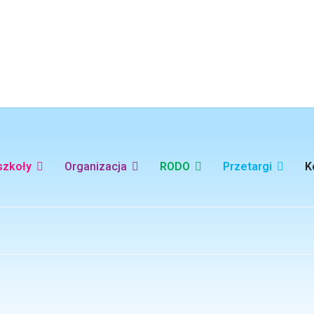
szkoły
Organizacja
RODO
Przetargi
K
owski