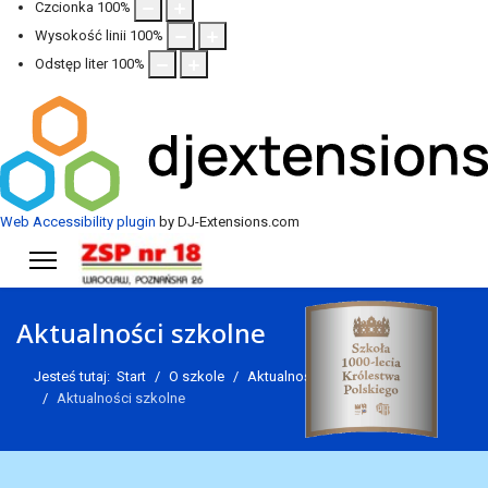
Czcionka
100
%
Wysokość linii
100
%
Odstęp liter
100
%
Web Accessibility plugin
by DJ-Extensions.com
Aktualności szkolne
Jesteś tutaj:
Start
O szkole
Aktualności
Aktualności szkolne