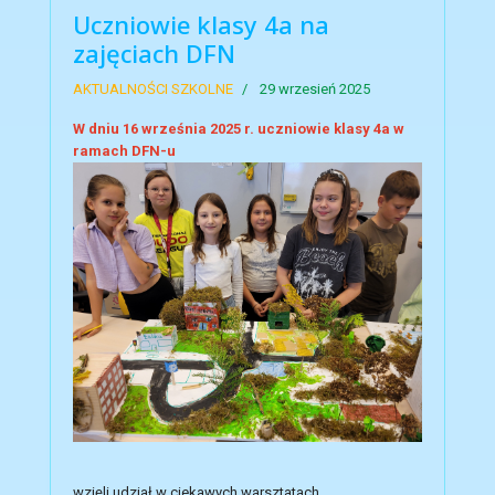
Uczniowie klasy 4a na
zajęciach DFN
AKTUALNOŚCI SZKOLNE
29 wrzesień 2025
W dniu 16 września 2025 r. uczniowie klasy 4a w
ramach DFN-u
wzięli udział w ciekawych warsztatach,