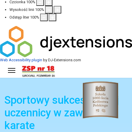
Czcionka
100
%
Wysokość linii
100
%
Odstęp liter
100
%
Web Accessibility plugin
by DJ-Extensions.com
Sportowy sukces naszej
uczennicy w zawodach
karate