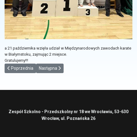
a 21 października wzięła udział w Międzynarodowych zawodach karate
w Białymstoku, zajmując 2 miejsce.
Gratulujemy!!!
Poprzednia strona: Brązowy medal Oliwii Skowrońskiej
Następna strona: Złoty medal w Ogólnopolskich M
Poprzednia
Następna
Zespół Szkolno - Przedszkolny nr 18 we Wrocławiu, 53-630
Wrocław, ul. Poznańska 26