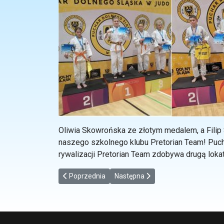
Oliwia Skowrońska ze złotym medalem, a Filip
naszego szkolnego klubu Pretorian Team! Pucha
rywalizacji Pretorian Team zdobywa drugą lokat
Poprzednia strona: Sukces naszego ucznia
Następna strona: Turniej Judo w E
Poprzednia
Następna