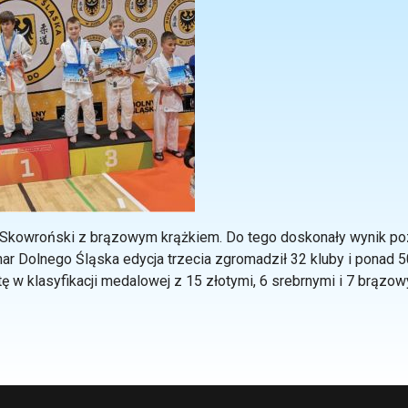
 Skowroński z brązowym krążkiem. Do tego doskonały wynik po
r Dolnego Śląska edycja trzecia zgromadził 32 kluby i ponad 5
ę w klasyfikacji medalowej z 15 złotymi, 6 srebrnymi i 7 brązow
uropie - Borsa Open Mostar 2023 Bośnia i Hercegowina