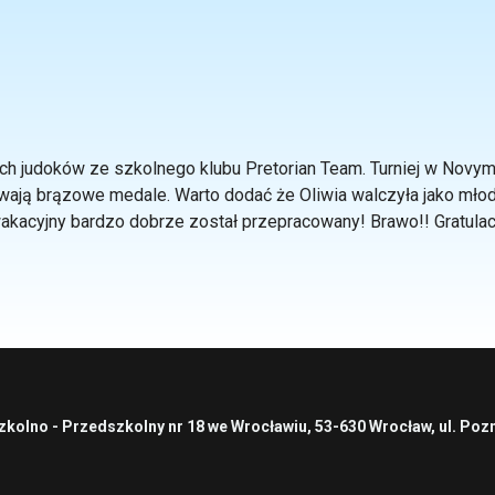
 judoków ze szkolnego klubu Pretorian Team. Turniej w Novym 
bywają brązowe medale. Warto dodać że Oliwia walczyła jako młod
kacyjny bardzo dobrze został przepracowany! Brawo!! Gratulacj
JUDO SOLANIN CUP „MŁODA EUROPA”
sukces ucznia naszej szkoły
zkolno - Przedszkolny nr 18 we Wrocławiu, 53-630 Wrocław, ul. Poz