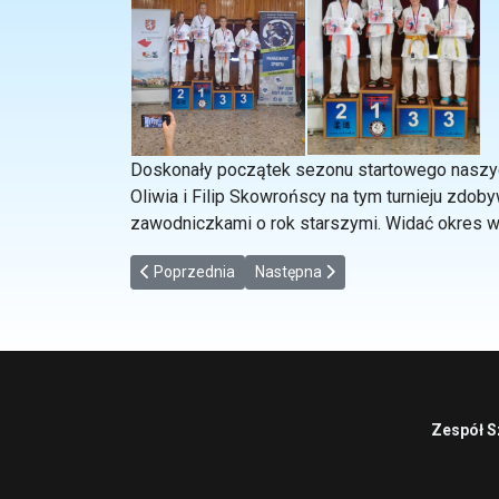
Doskonały początek sezonu startowego naszych
Oliwia i Filip Skowrońscy na tym turnieju zdo
zawodniczkami o rok starszymi. Widać okres wa
Poprzednia strona: MIĘDZYNARODOWY TURNIEJ 
Następna strona: Międzynarodowy 
Poprzednia
Następna
Zespół S