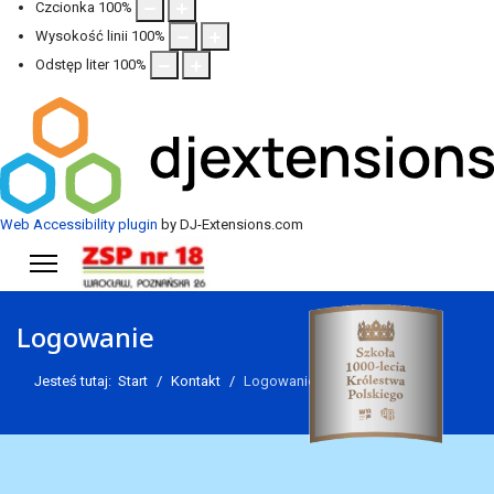
Czcionka
100
%
Wysokość linii
100
%
Odstęp liter
100
%
Web Accessibility plugin
by DJ-Extensions.com
Logowanie
Jesteś tutaj:
Start
Kontakt
Logowanie