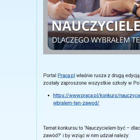
Portal
Praca.pl
właśnie rusza z drugą edycją
zostały zaproszone wszystkie szkoły w Pol
https://www.praca.pl/konkurs/nauczyc
wbralem-ten-zawod/
Temat konkursu to ‘Nauczycielem być – dla
zawód?’ i by wziąć w nim udział należy: