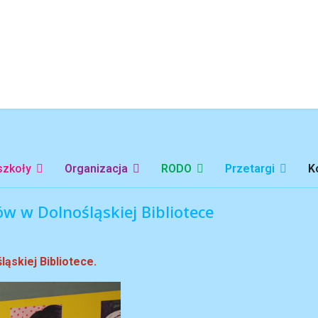
szkoły
Organizacja
RODO
Przetargi
K
w w Dolnośląskiej Bibliotece
ąskiej Bibliotece.