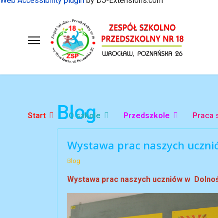
Web Accessibility plugin
by DJ-Extensions.com
Blog
Start
O szkole
Przedszkole
Praca 
Wystawa prac naszych ucznió
Blog
Wystawa prac naszych uczniów w Dolnośl