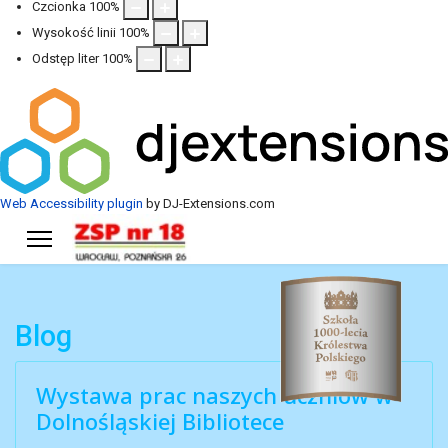
Czcionka
100
%
Wysokość linii
100
%
Odstęp liter
100
%
Web Accessibility plugin
by DJ-Extensions.com
Blog
Wystawa prac naszych uczniów w
Dolnośląskiej Bibliotece