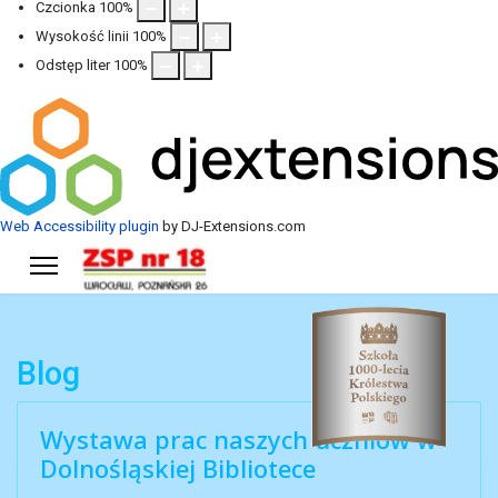
Czcionka
100
%
Wysokość linii
100
%
Odstęp liter
100
%
Web Accessibility plugin
by DJ-Extensions.com
Blog
Wystawa prac naszych uczniów w
Dolnośląskiej Bibliotece