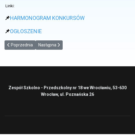
Linki:
📌
HARMONOGRAM KONKURSÓW
📌
OGŁOSZENIE
Poprzednia strona: Rekrutacja do klas pierwszych 2026
Następna strona: Statut Szkoły
Poprzednia
Następna
Zespół Szkolno - Przedszkolny nr 18 we Wrocławiu, 53-630
Wrocław, ul. Poznańska 26