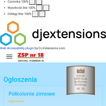
Czcionka
100
%
Wysokość linii
100
%
Odstęp liter
100
%
Web Accessibility plugin
by DJ-Extensions.com
Ogłoszenia
Półkolonie zimowe
Ogłoszenia