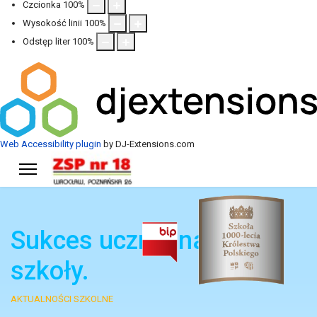
Czcionka
100
%
Wysokość linii
100
%
Odstęp liter
100
%
Web Accessibility plugin
by DJ-Extensions.com
Sukces ucznia naszej
szkoły.
AKTUALNOŚCI SZKOLNE