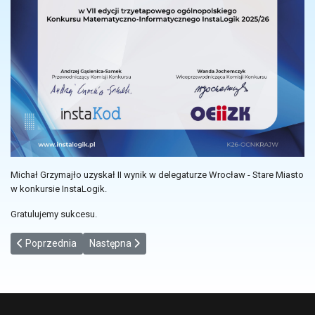
Michał Grzymajło uzyskał II wynik w delegaturze Wrocław - Stare Miasto
w konkursie InstaLogik.
Gratulujemy sukcesu.
Poprzednia strona: Ćwiczenia pierwszej pomocy.
Następna strona: Obchody Dnia Wody
Poprzednia
Następna