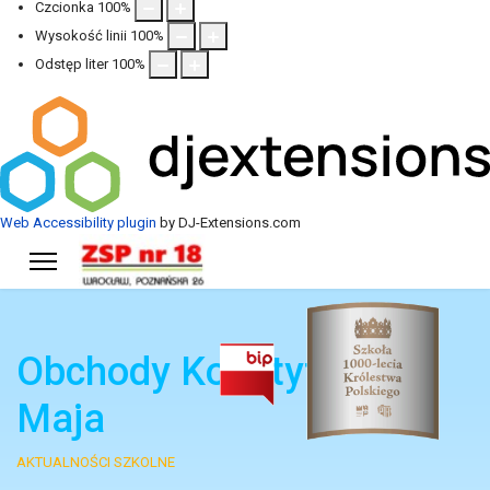
Czcionka
100
%
Wysokość linii
100
%
Odstęp liter
100
%
Web Accessibility plugin
by DJ-Extensions.com
Obchody Konstytucji 3
Maja
AKTUALNOŚCI SZKOLNE