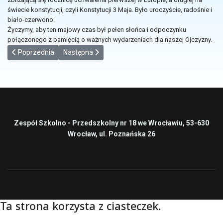
świecie konstytucji, czyli Konstytucji 3 Maja. Było uroczyście, radośnie i
biało-czerwono.
Życzymy, aby ten majowy czas był pełen słońca i odpoczynku
połączonego z pamięcią o ważnych wydarzeniach dla naszej Ojczyzny.
Poprzednia strona: Kawiarenka Międzycoolturowa
Następna strona: Sukces ucznia naszej szkoły w 
Poprzednia
Następna
Zespół Szkolno - Przedszkolny nr 18 we Wrocławiu, 53-630
Wrocław, ul. Poznańska 26
Ta strona korzysta z ciasteczek.