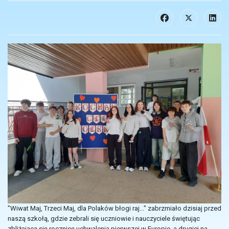
"Wiwat Maj, Trzeci Maj, dla Polaków błogi raj..." zabrzmiało dzisiaj przed
naszą szkołą, gdzie zebrali się uczniowie i nauczyciele świętując
zbliżającą się rocznicę uchwalenia pierwszej w Europie, a drugiej na